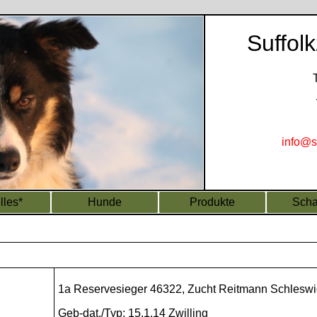
Suffol
info@s
lles*
Hunde
Produkte
Scha
1a Reservesieger 46322, Zucht Reitmann Schleswig
Geb-dat./Typ: 15.1.14 Zwilling