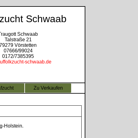
kzucht Schwaab
Traugott Schwaab
Talstraße 21
79279 Vörstetten
07666/99024
0172/7385395
uffolkzucht-schwaab.de
fzucht
Zu Verkaufen
-Holstein.