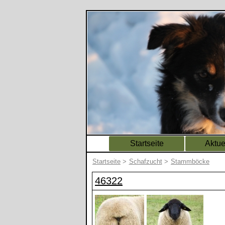
Startseite
Aktue
Startseite
>
Schafzucht
>
Stammböcke
46322