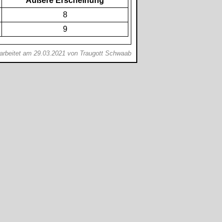
Äußere Erscheinung
8
9
earbeitet am 29.03.2021 von Traugott Schwaab