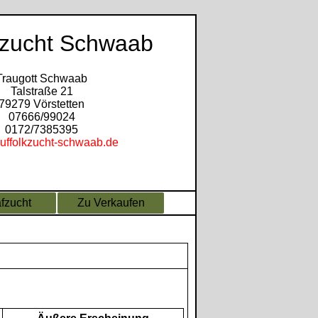
kzucht Schwaab
Traugott Schwaab
Talstraße 21
79279 Vörstetten
07666/99024
0172/7385395
uffolkzucht-schwaab.de
fzucht
Zu Verkaufen