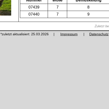
Nummer
Wolle
Bemuskelung
07439
7
8
07440
7
9
Zuletzt b
*zuletzt aktualisiert: 25.03.2026 |
Impressum
|
Datenschutz