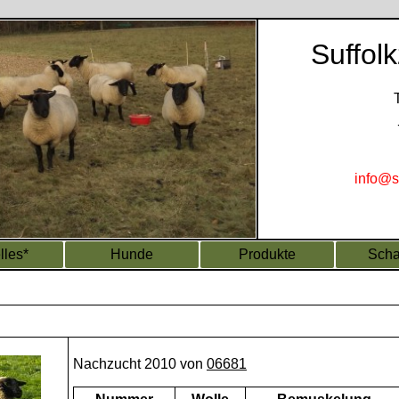
Suffol
info@s
lles*
Hunde
Produkte
Scha
Nachzucht 2010 von
06681