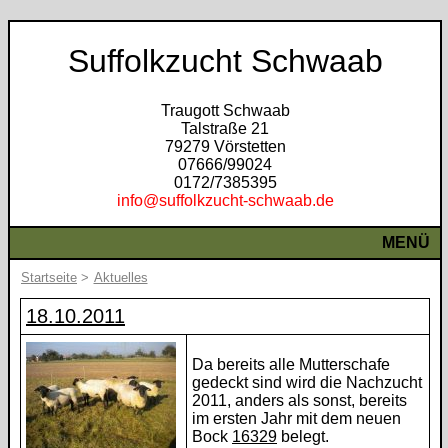
Suffolkzucht Schwaab
Traugott Schwaab
Talstraße 21
79279 Vörstetten
07666/99024
0172/7385395
info@suffolkzucht-schwaab.de
MENÜ
Startseite
>
Aktuelles
18.10.2011
Da bereits alle Mutterschafe
gedeckt sind wird die Nachzucht
2011, anders als sonst, bereits
im ersten Jahr mit dem neuen
Bock
16329
belegt.