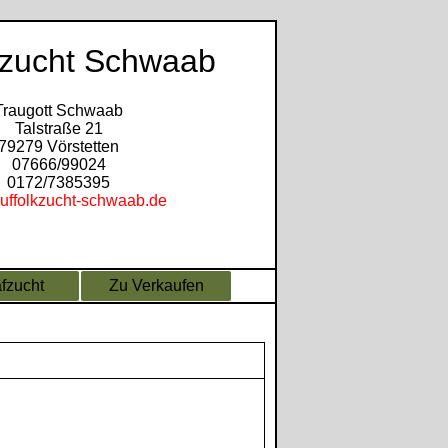
kzucht Schwaab
Traugott Schwaab
Talstraße 21
79279 Vörstetten
07666/99024
0172/7385395
uffolkzucht-schwaab.de
fzucht
Zu Verkaufen